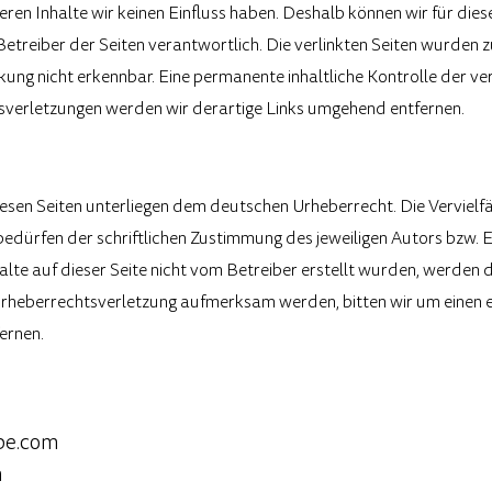
deren Inhalte wir keinen Einfluss haben. Deshalb können wir für di
er Betreiber der Seiten verantwortlich. Die verlinkten Seiten wurd
ung nicht erkennbar. Eine permanente inhaltliche Kontrolle der ver
verletzungen werden wir derartige Links umgehend entfernen.
iesen Seiten unterliegen dem deutschen Urheberrecht. Die Vervielf
ürfen der schriftlichen Zustimmung des jeweiligen Autors bzw. Er
halte auf dieser Seite nicht vom Betreiber erstellt wurden, werden
ne Urheberrechtsverletzung aufmerksam werden, bitten wir um eine
ernen.
be.com
m