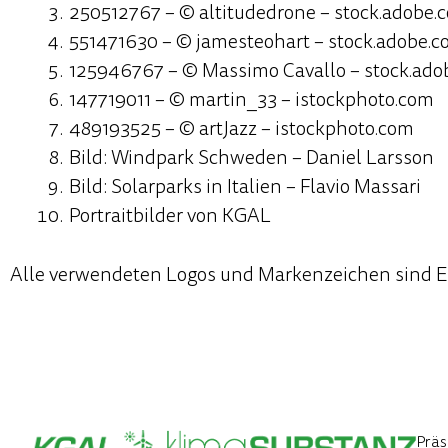
250512767 – © altitudedrone – stock.adobe.
551471630 – © jamesteohart – stock.adobe.
125946767 – © Massimo Cavallo – stock.ado
147719011 – © martin_33 – istockphoto.com
489193525 – © artJazz – istockphoto.com
Bild: Windpark Schweden – Daniel Larsson
Bild: Solarparks in Italien – Flavio Massari
Portraitbilder von KGAL
Alle verwendeten Logos und Markenzeichen sind Ei
Präs