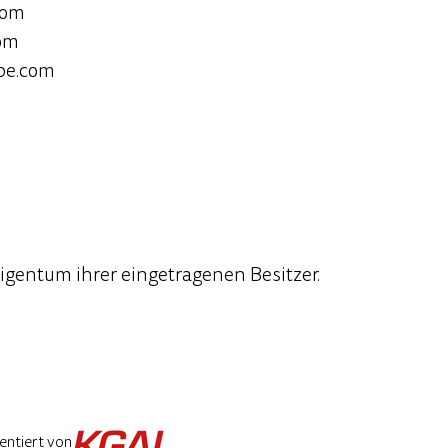
com
com
be.com
gentum ihrer eingetragenen Besitzer.
entiert von