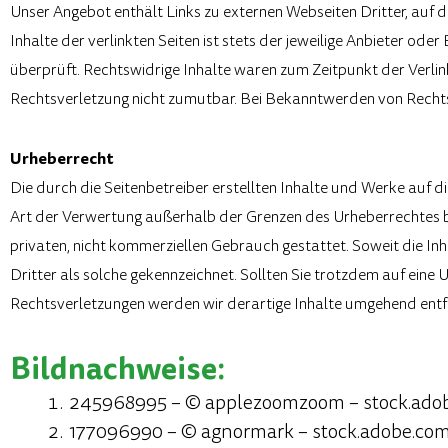
Unser Angebot enthält Links zu externen Webseiten Dritter, auf 
Inhalte der verlinkten Seiten ist stets der jeweilige Anbieter od
überprüft. Rechtswidrige Inhalte waren zum Zeitpunkt der Verlink
Rechtsverletzung nicht zumutbar. Bei Bekanntwerden von Rechts
Urheberrecht
Die durch die Seitenbetreiber erstellten Inhalte und Werke auf d
Art der Verwertung außerhalb der Grenzen des Urheberrechtes bed
privaten, nicht kommerziellen Gebrauch gestattet. Soweit die In
Dritter als solche gekennzeichnet. Sollten Sie trotzdem auf ei
Rechtsverletzungen werden wir derartige Inhalte umgehend entf
Bildnachweise:
245968995 – © applezoomzoom – stock.ado
177096990 – © agnormark – stock.adobe.co