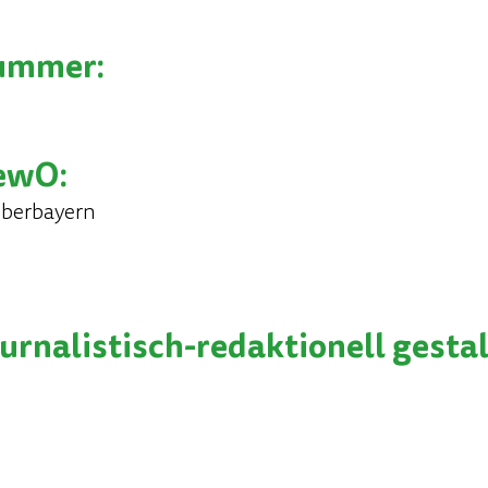
nummer:
GewO:
Oberbayern
ournalistisch-redaktionell gesta