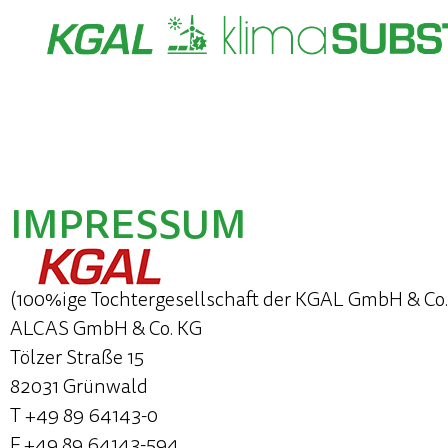
Zum
Inhalt
springen
IMPRESSUM
(100%ige Tochtergesellschaft der KGAL GmbH & Co.
ALCAS GmbH & Co. KG
Tölzer Straße 15
82031 Grünwald
T +49 89 64143-0
F +49 89 64143-594