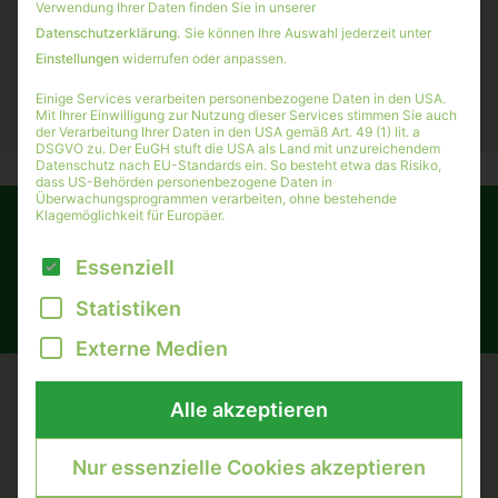
Verwendung Ihrer Daten finden Sie in unserer
Datenschutzerklärung
.
Sie können Ihre Auswahl jederzeit unter
Einstellungen
widerrufen oder anpassen.
Einige Services verarbeiten personenbezogene Daten in den USA.
Mit Ihrer Einwilligung zur Nutzung dieser Services stimmen Sie auch
der Verarbeitung Ihrer Daten in den USA gemäß Art. 49 (1) lit. a
DSGVO zu. Der EuGH stuft die USA als Land mit unzureichendem
Datenschutz nach EU-Standards ein. So besteht etwa das Risiko,
dass US-Behörden personenbezogene Daten in
Überwachungsprogrammen verarbeiten, ohne bestehende
Klagemöglichkeit für Europäer.
Es folgt eine Liste der Service-Gruppen, für die eine Einwilli
Essenziell
Newsletter
Statistiken
Externe Medien
EXKLUSIVE UPDATES
Alle akzeptieren
Wie entwickelt sich Ihre Anlage?
Nur essenzielle Cookies akzeptieren
News zu Assets & Transaktionen