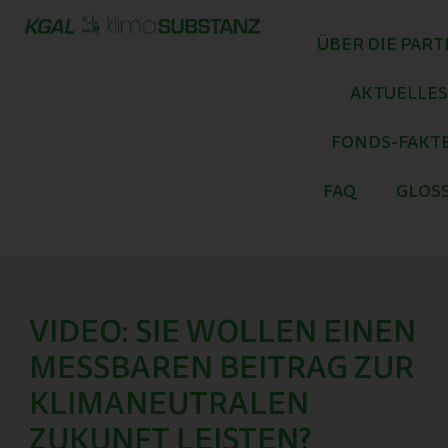
Zum
Inhalt
ÜBER DIE PAR
springen
AKTUELLES
FONDS-FAKT
FAQ
GLOS
VIDEO: SIE WOLLEN EINEN
MESSBAREN BEITRAG ZUR
KLIMANEUTRALEN
ZUKUNFT LEISTEN?