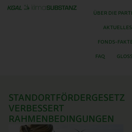
Zum
Inhalt
ÜBER DIE PAR
springen
AKTUELLES
FONDS-FAKT
FAQ
GLOS
STANDORTFÖRDERGESETZ
VERBESSERT
RAHMENBEDINGUNGEN