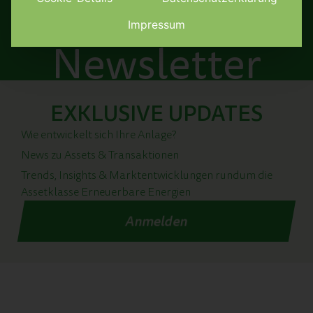
Impressum
Newsletter
EXKLUSIVE UPDATES
Wie entwickelt sich Ihre Anlage?
News zu Assets & Transaktionen
Trends, Insights & Marktentwicklungen rundum die
Assetklasse Erneuerbare Energien
Anmelden