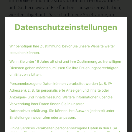
Immobilien- und Infrastrukturfonds in Photovoltaik –
auf Dächern wie auf Freiflächen – ausgebremst haben,
werden abgebaut. Das schafft neue Spielräume, um
privates Kapital gezielt für die Energiewende zu
This 
Datenschutzeinstellungen
mobilisieren. Genau das brauchen wir:
Investitionsbedingungen, die Transformation
ermöglichen.
Wir benötigen Ihre Zustimmung, bevor Sie unsere Website weiter
besuchen können.
In beiden Assetklassen, Immobilien und Energie-
Wenn Sie unter 16 Jahre alt sind und Ihre Zustimmung zu freiwilligen
Infrastruktur, sind wir seit vielen Jahren etabliert und
Diensten geben möchten, müssen Sie Ihre Erziehungsberechtigten
schaffen reale Werte – mit Leidenschaft. Beide
um Erlaubnis bitten.
Assetklassen zeichnen sich aus durch geringe
Personenbezogene Daten können verarbeitet werden (z. B. IP-
Korrelation: Die niedrige Korrelation mit anderen
Adressen), z. B. für personalisierte Anzeigen und Inhalte oder
Assetklassen trägt dazu bei, dass private Investoren die
Anzeigen- und Inhaltsmessung.
Weitere Informationen über die
Rendite-Risiko-Struktur ihrer Anlagen verbessern
Verwendung Ihrer Daten finden Sie in unserer
können.
Datenschutzerklärung
.
Sie können Ihre Auswahl jederzeit unter
Wir werden die sich daraus ergebenden Möglichkeiten
Einstellungen
widerrufen oder anpassen.
für unsere Investoren entsprechend nutzen – im
Einige Services verarbeiten personenbezogene Daten in den USA.
laufenden Jahr ebenso wie langfristig.