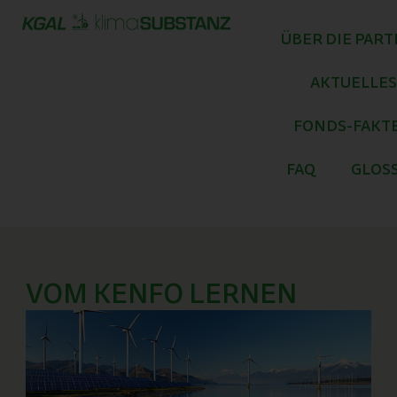
Zum
Inhalt
ÜBER DIE PAR
springen
AKTUELLES
FONDS-FAKT
FAQ
GLOS
VOM KENFO LERNEN