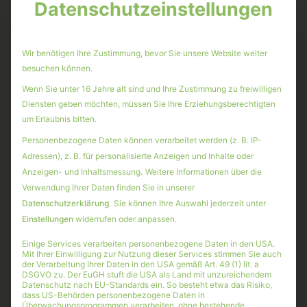
Datenschutzeinstellungen
Investoren sollten auf folgenden Abschnitt im jüngsten
Geschäftsbericht achten: Bis 2028 will der Kenfo weiter
Wir benötigen Ihre Zustimmung, bevor Sie unsere Website weiter
diversifizieren und die sogenannten illiquiden Anlagen
besuchen können.
rund 30 Prozent erhöhen und dazu Liquidität, Ak­tien
Wenn Sie unter 16 Jahre alt sind und Ihre Zustimmung zu freiwilligen
und Unternehmensanleihen reduzieren. Zum letzten
Diensten geben möchten, müssen Sie Ihre Erziehungsberechtigten
Stichtag lag die Quote illiquider Assets bei 8,8 Prozent
um Erlaubnis bitten.
des Vermögens. In absoluten Zahlen sollen die
Personenbezogene Daten können verarbeitet werden (z. B. IP-
illiquiden Anlagen bis Ende 2024 gemäß Aufbauplan
Adressen), z. B. für personalisierte Anzeigen und Inhalte oder
auf rund 3 Mrd. Euro anwachsen, heißt es im Bericht
Anzeigen- und Inhaltsmessung.
Weitere Informationen über die
weiter. Unsere Investoren wissen schon seit langem die
Verwendung Ihrer Daten finden Sie in unserer
Vorteile illiquider Assets zu schätzen: Mit starker
Datenschutzerklärung
.
Sie können Ihre Auswahl jederzeit unter
Diversifizierung schaffen wir Portfolios, die zuverlässig
Einstellungen
widerrufen oder anpassen.
Cashflow und Rendite generieren. Dabei ist
Kapitalerhalt unsere oberste Prämisse.
Einige Services verarbeiten personenbezogene Daten in den USA.
Mit Ihrer Einwilligung zur Nutzung dieser Services stimmen Sie auch
der Verarbeitung Ihrer Daten in den USA gemäß Art. 49 (1) lit. a
DSGVO zu. Der EuGH stuft die USA als Land mit unzureichendem
Genau das leistet der klimaSUBSTANZ: Die
Datenschutz nach EU-Standards ein. So besteht etwa das Risiko,
Diversifikation im Portfolio funktioniert wiederum
dass US-Behörden personenbezogene Daten in
Überwachungsprogrammen verarbeiten, ohne bestehende